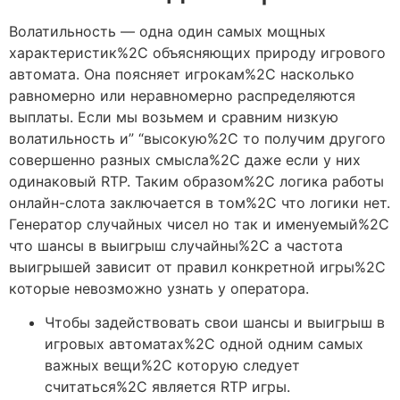
Волатильность — одна один самых мощных
характеристик%2C объясняющих природу игрового
автомата. Она поясняет игрокам%2C насколько
равномерно или неравномерно распределяются
выплаты. Если мы возьмем и сравним низкую
волатильность и” “высокую%2C то получим другого
совершенно разных смысла%2C даже если у них
одинаковый RTP. Таким образом%2C логика работы
онлайн-слота заключается в том%2C что логики нет.
Генератор случайных чисел но так и именуемый%2C
что шансы в выигрыш случайны%2C а частота
выигрышей зависит от правил конкретной игры%2C
которые невозможно узнать у оператора.
Чтобы задействовать свои шансы и выигрыш в
игровых автоматах%2C одной одним самых
важных вещи%2C которую следует
считаться%2C является RTP игры.