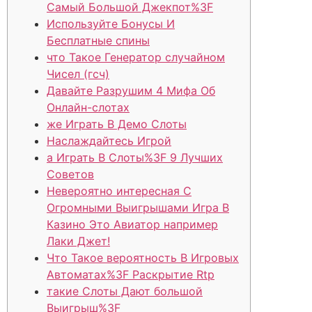
Самый Большой Джекпот%3F
Используйте Бонусы И
Бесплатные спины
что Такое Генератор случайном
Чисел (гсч)
Давайте Разрушим 4 Мифа Об
Онлайн-слотах
же Играть В Демо Слоты
Наслаждайтесь Игрой
а Играть В Слоты%3F 9 Лучших
Советов
Невероятно интересная С
Огромными Выигрышами Игра В
Казино Это Авиатор например
Лаки Джет!
Что Такое вероятность В Игровых
Автоматах%3F Раскрытие Rtp
такие Слоты Дают большой
Выигрыш%3F