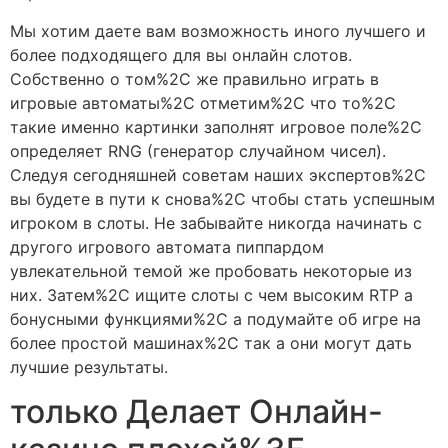
Мы хотим даете вам возможность иного лучшего и
более подходящего для вы онлайн слотов.
Собственно о том%2C же правильно играть в
игровые автоматы%2C отметим%2C что то%2C
такие именно картинки заполнят игровое поле%2C
определяет RNG (генератор случайном чисел).
Следуя сегодняшней советам наших экспертов%2C
вы будете в пути к снова%2C чтобы стать успешным
игроком в слоты. Не забывайте никогда начинать с
другого игрового автомата пиппардом
увлекательной темой же пробовать некоторые из
них. Затем%2C ищите слоты с чем высоким RTP а
бонусными функциями%2C а подумайте об игре на
более простой машинах%2C так а они могут дать
лучшие результаты.
только Делает Онлайн-