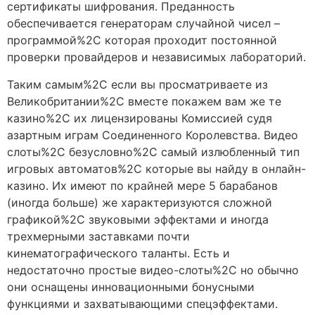
сертификаты шифрования. Преданность
обеспечивается генераторам случайной чисел –
программой%2C которая проходит постоянной
проверки провайдеров и независимых лабораторий.
Таким самым%2C если вы просматриваете из
Великобритании%2C вместе покажем вам же те
казино%2C их лицензированы Комиссией судя
азартным играм Соединенного Королевства. Видео
слоты%2C безусловно%2C самый излюбленный тип
игровых автоматов%2C которые вы найду в онлайн-
казино. Их имеют по крайней мере 5 барабанов
(иногда больше) же характеризуются сложной
графикой%2C звуковыми эффектами и иногда
трехмерными заставками почти
кинематографического таланты. Есть и
недостаточно простые видео-слоты%2C но обычно
они оснащены инновационными бонусными
функциями и захватывающими спецэффектами.