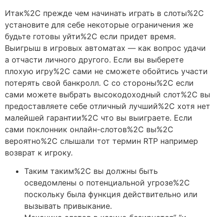
Итак%2C прежде чем начинать играть в слоты%2C
установите для себе некоторые ограничения же
будьте готовы уйти%2C если придет время.
Выигрыш в игровых автоматах — как вопрос удачи
а отчасти личного другого. Если вы выберете
плохую игру%2C сами не сможете обойтись участи
потерять свой банкролл. С со стороны%2C если
сами можете выбрать высокодоходный слот%2C вы
предоставляете себе отличный лучший%2C хотя нет
малейшей гарантии%2C что вы выиграете. Если
сами поклонник онлайн-слотов%2C вы%2C
вероятно%2C слышали тот термин RTP например
возврат к игроку.
Таким таким%2C вы должны быть
осведомлены о потенциальной угрозе%2C
поскольку была функция действительно или
вызывать привыкание.