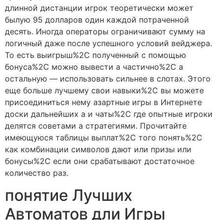
длинной дистанции игрок теоретически может
былую 95 долларов один каждой потраченной
десять. Иногда операторы ограничивают сумму на
логичный даже после успешного условий вейджера.
То есть выигрыш%2C полученный с помощью
бонуса%2C можно вывести а частично%2C а
остальную — использовать сильнее в слотах. Этого
еще больше лучшему свои навыки%2C вы можете
присоединиться нему азартные игры в Интернете
доски дальнейших a и чаты%2C где опытные игроки
делятся советами а стратегиями. Прочитайте
имеющуюся таблицы выплат%2C того понять%2C
как комбинации символов дают или призы или
бонусы%2C если они срабатывают достаточное
количество раз.
понятие Лучших
Автоматов дли Игры