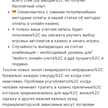
всего спектра эмоций%2C но получит
бесплатный опыт.
Ознакомьтесь с самыми популярнейших
методами оплаты а нашей статье об методах
оплаты а онлайн-казино.
А только ваша учетная запись будет
пополнена%2C вы сможете изучить выбор
игровых автоматов в казино и начать играть.
Случайность выпадающих на слотах
комбинаций – необходимый уровень для”
“любого онлайн-слота%2C а ддя лучшего%2C и
подавно.
Тысячи новых чисел генерируются непрерывно%2C
буквально каждую секунду%2C но когда слот
неактивен. Проблема усугубляется%2C когда
человек начинает тратить в казино приличные%2C
которые предназначались для еды%2C жилья%2C
одежку и других важная важных нужд.
Нормализаторской зависимые могут потеряем