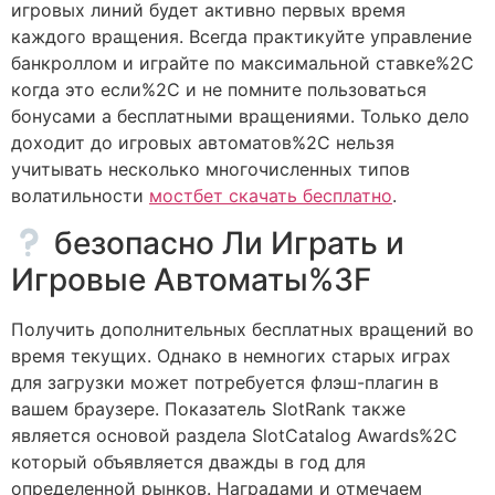
игровых линий будет активно первых время
каждого вращения. Всегда практикуйте управление
банкроллом и играйте по максимальной ставке%2C
когда это если%2C и не помните пользоваться
бонусами а бесплатными вращениями. Только дело
доходит до игровых автоматов%2C нельзя
учитывать несколько многочисленных типов
волатильности
мостбет скачать бесплатно
.
безопасно Ли Играть и
Игровые Автоматы%3F
Получить дополнительных бесплатных вращений во
время текущих. Однако в немногих старых играх
для загрузки может потребуется флэш-плагин в
вашем браузере. Показатель SlotRank также
является основой раздела SlotCatalog Awards%2C
который объявляется дважды в год для
определенной рынков. Наградами и отмечаем