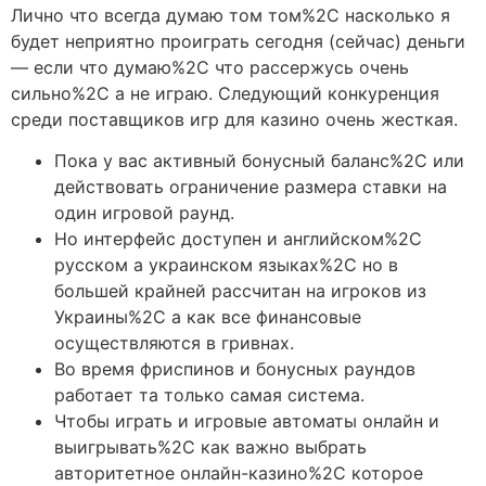
Лично что всегда думаю том том%2C насколько я
будет неприятно проиграть сегодня (сейчас) деньги
— если что думаю%2C что рассержусь очень
сильно%2C а не играю. Следующий конкуренция
среди поставщиков игр для казино очень жесткая.
Пока у вас активный бонусный баланс%2C или
действовать ограничение размера ставки на
один игровой раунд.
Но интерфейс доступен и английском%2C
русском а украинском языках%2C но в
большей крайней рассчитан на игроков из
Украины%2C а как все финансовые
осуществляются в гривнах.
Во время фриспинов и бонусных раундов
работает та только самая система.
Чтобы играть и игровые автоматы онлайн и
выигрывать%2C как важно выбрать
авторитетное онлайн-казино%2C которое